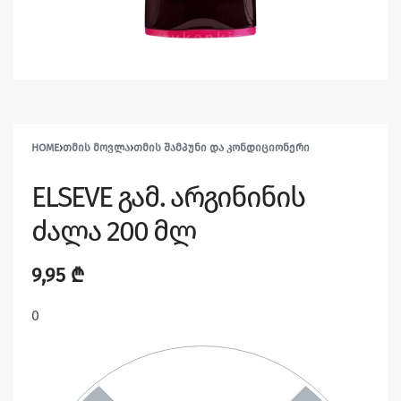
HOME
›
ᲗᲛᲘᲡ ᲛᲝᲕᲚᲐ
›
ᲗᲛᲘᲡ ᲨᲐᲛᲞᲣᲜᲘ ᲓᲐ ᲙᲝᲜᲓᲘᲪᲘᲝᲜᲔᲠᲘ
ELSEVE გამ. არგინინის
ძალა 200 მლ
9,95
₾
0