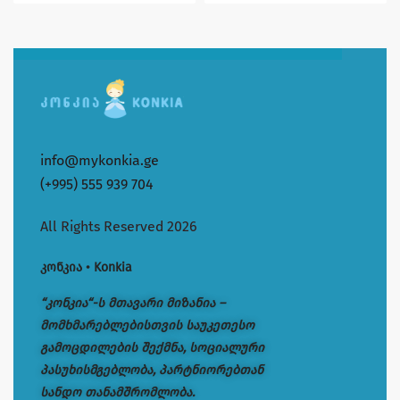
info@mykonkia.ge
(+995) 555 939 704
All Rights Reserved 2026
კონკია • Konkia
“კონკია“-ს მთავარი მიზანია –
მომხმარებლებისთვის საუკეთესო
გამოცდილების შექმნა, სოციალური
პასუხისმგებლობა, პარტნიორებთან
სანდო თანამშრომლობა.