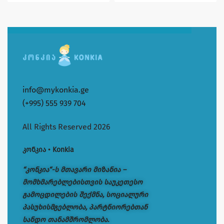
info@mykonkia.ge
(+995) 555 939 704
All Rights Reserved 2026
კონკია • Konkia
“კონკია“-ს მთავარი მიზანია –
მომხმარებლებისთვის საუკეთესო
გამოცდილების შექმნა, სოციალური
პასუხისმგებლობა, პარტნიორებთან
სანდო თანამშრომლობა.