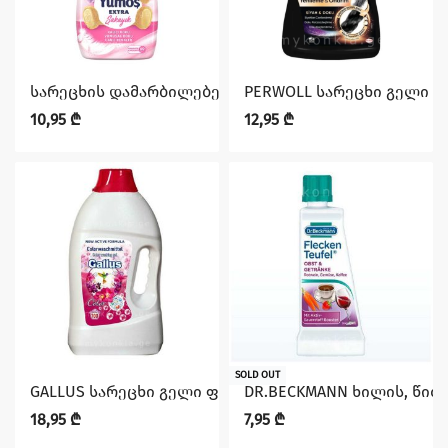
სარეცხის დამარბილებელი YUMOS სენსიტივი 1440 მ
PERWOLL სარეცხი გელი მუ
10,95
₾
12,95
₾
SOLD OUT
GALLUS სარეცხი გელი ფერადი ქსოვილისთვის 4 ლ
DR.BECKMANN ხილის, წით
18,95
₾
7,95
₾