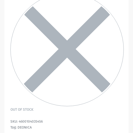
OUT OF STOCK
4600104035456
Tag:
DEONICA