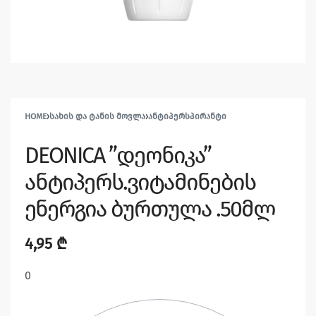
HOME
›
ᲡᲐᲮᲘᲡ ᲓᲐ ᲢᲐᲜᲘᲡ ᲛᲝᲕᲚᲐ
›
ᲐᲜᲢᲘᲞᲔᲠᲡᲞᲘᲠᲐᲜᲢᲘ
DEONICA ”დეონიკა”
ანტიპერს.ვიტამინების
ენერგია ბურთულა .50მლ
4,95
₾
0