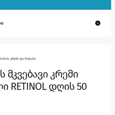
ბი
0
›
ᲡᲐᲮᲘᲡ ᲙᲠᲔᲛᲘ ᲓᲐ ᲜᲘᲦᲐᲑᲘ
ის მკვებავი კრემი
 RETINOL დღის 50