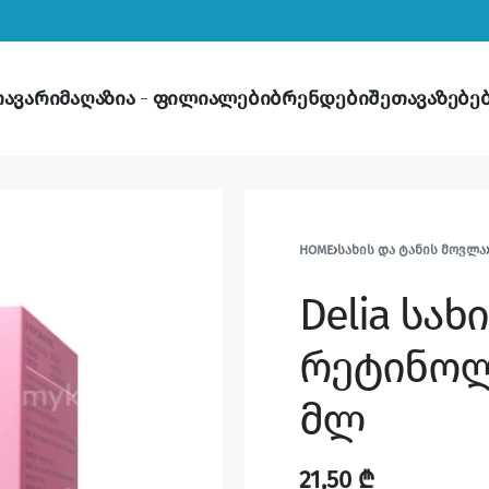
თავარი
მაღაზია
ფილიალები
ბრენდები
შეთავაზებე
HOME
›
ᲡᲐᲮᲘᲡ ᲓᲐ ᲢᲐᲜᲘᲡ ᲛᲝᲕᲚᲐ
Delia სახ
რეტინოლი
მლ
21,50
₾