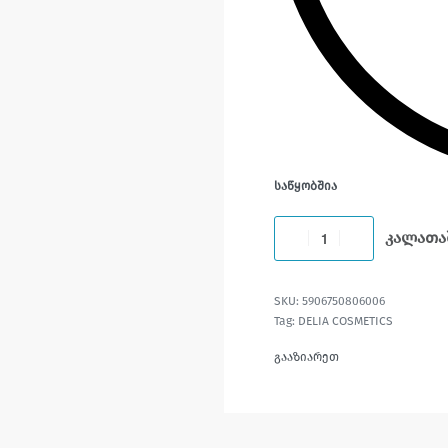
ᲡᲐᲬᲧᲝᲑᲨᲘᲐ
კალათა
5906750806006
Tag:
DELIA COSMETICS
გააზიარეთ