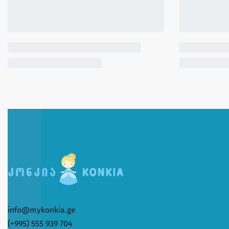
info@mykonkia.ge
(+995) 555 939 704