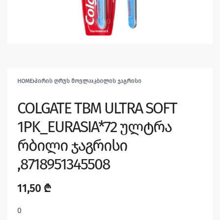
HOME
›
ᲞᲘᲠᲘᲡ ᲦᲠᲣᲡ ᲛᲝᲕᲚᲐ
›
ᲙᲑᲘᲚᲘᲡ ᲯᲐᲒᲠᲘᲡᲘ
COLGATE TBM ULTRA SOFT
1PK_EURASIA*72 ულტრა
რბილი ჯაგრისი
,8718951345508
11,50
₾
0