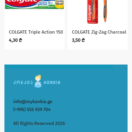
COLGATE Triple Action 150 მლ. კბილის პასტა
COLGATE Zig-Zag Charcoal 
4,30
₾
3,50
₾
info@mykonkia.ge
(+995) 555 939 704
All Rights Reserved 2026