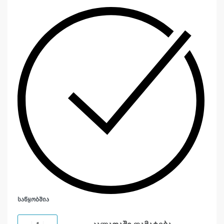
ᲡᲐᲬᲧᲝᲑᲨᲘᲐ