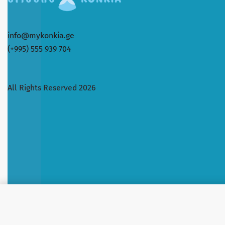
info@mykonkia.ge
(+995) 555 939 704
All Rights Reserved 2026
COLGATE Super Flexi Black 4PK კ