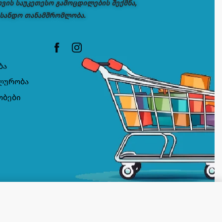
თვის საუკეთესო გამოცდილების შექმნა,
 სანდო თანამშრომლობა.
ბა
ლურობა
ობები
კალათაში დამატება
ᲡᲐᲬᲧᲝᲑᲨᲘᲐ