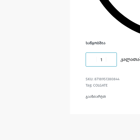
ᲡᲐᲬᲧᲝᲑᲨᲘᲐ
კალათა
8718951380844
Tag:
COLGATE
გააზიარეთ