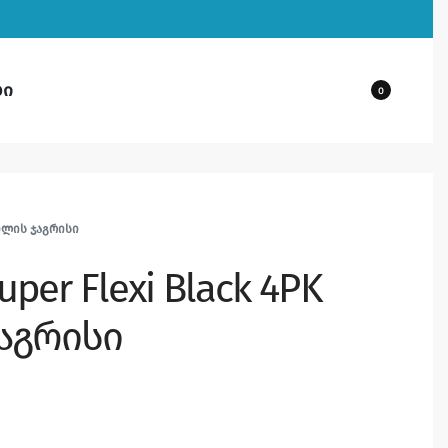
ბი
0
ᲘᲚᲘᲡ ᲯᲐᲒᲠᲘᲡᲘ
per Flexi Black 4PK
აგრისი