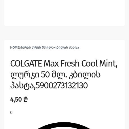
HOME
›
ᲞᲘᲠᲘᲡ ᲦᲠᲣᲡ ᲛᲝᲕᲚᲐ
›
ᲙᲑᲘᲚᲘᲡ ᲞᲐᲡᲢᲐ
COLGATE Max Fresh Cool Mint,
ლურჯი 50 მლ. კბილის
პასტა,5900273132130
4,50
₾
0