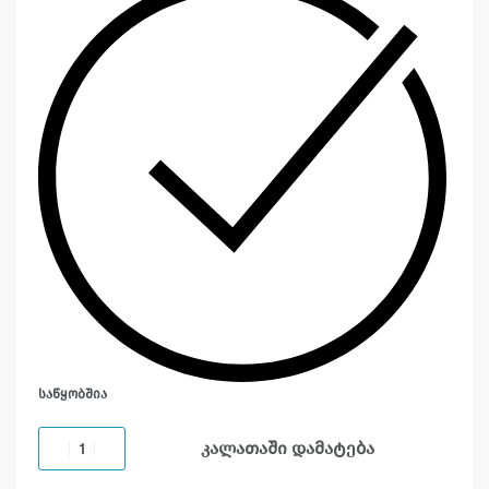
ᲡᲐᲬᲧᲝᲑᲨᲘᲐ
კალათაში დამატება