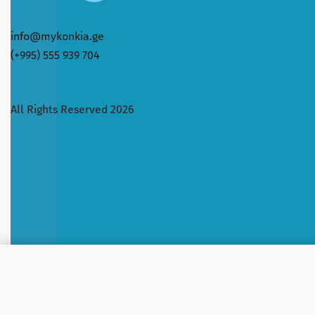
info@mykonkia.ge
(+995) 555 939 704
All Rights Reserved 2026
COLGATE KIDS BARBIE 6+ საბავშო