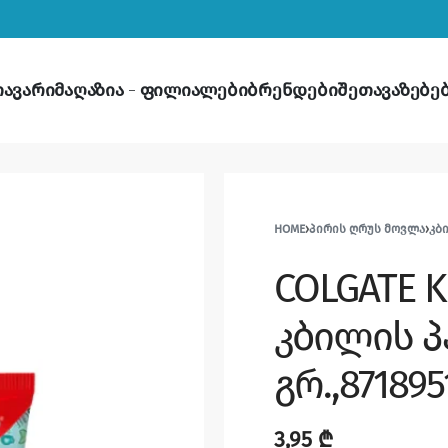
თავარი
მაღაზია
ფილიალები
ბრენდები
შეთავაზებე
HOME
›
ᲞᲘᲠᲘᲡ ᲦᲠᲣᲡ ᲛᲝᲕᲚᲐ
›
ᲙᲑ
COLGATE K
კბილის პ
გრ.,871895
3,95
₾