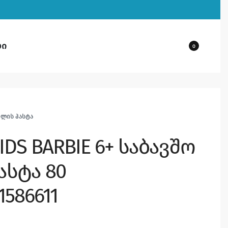
ბი
0
ᲘᲚᲘᲡ ᲞᲐᲡᲢᲐ
IDS BARBIE 6+ საბავშო
ასტა 80
1586611