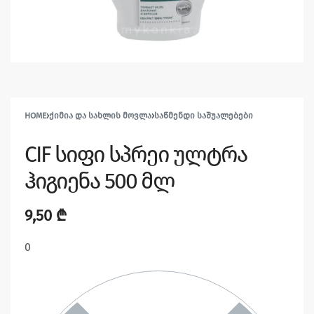
HOME
›
ᲥᲘᲛᲘᲐ ᲓᲐ ᲡᲐᲮᲚᲘᲡ ᲛᲝᲕᲚᲐ
›
ᲡᲐᲬᲛᲔᲜᲓᲘ ᲡᲐᲨᲣᲐᲚᲔᲑᲔᲑᲘ
CIF სიფი სპრეი ულტრა
ჰიგიენა 500 მლ
9,50
₾
0