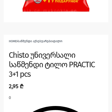
HOME
›
ᲡᲐᲬᲛᲔᲜᲓᲘ ᲐᲥᲡᲔᲡᲣᲐᲠᲔᲑᲘ
›
ᲢᲘᲚᲝ
Chisto უნივერსალი
საწმენდი ტილო PRACTIC
3+1 pcs
2,95
₾
0