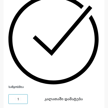
ᲡᲐᲬᲧᲝᲑᲨᲘᲐ
კალათაში დამატება