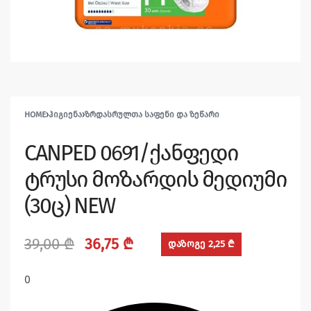
HOME
›
ᲰᲘᲒᲘᲔᲜᲐ
›
ᲖᲠᲓᲐᲡᲠᲣᲚᲗᲐ ᲡᲐᲤᲔᲜᲘ ᲓᲐ ᲖᲔᲬᲐᲠᲘ
CANPED 0691/ქანფედი
ტრუსი მოზარდის მედიუმი
(30ც) NEW
39,00
₾
36,75
₾
დაზოგე 2,25 ₾
0