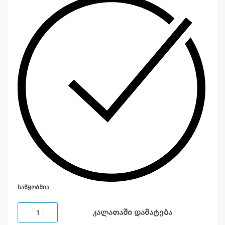
ᲡᲐᲬᲧᲝᲑᲨᲘᲐ
კალათაში დამატება