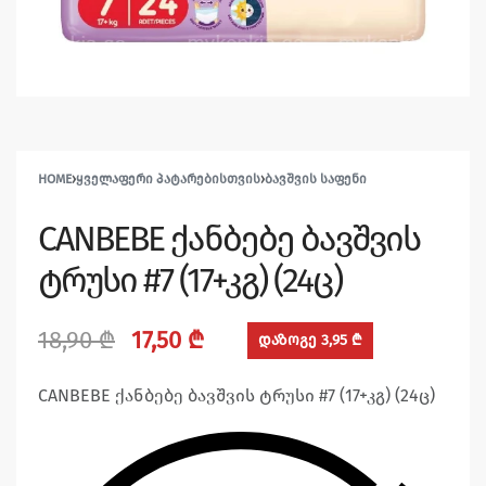
HOME
›
ᲧᲕᲔᲚᲐᲤᲔᲠᲘ ᲞᲐᲢᲐᲠᲔᲑᲘᲡᲗᲕᲘᲡ
›
ᲑᲐᲕᲨᲕᲘᲡ ᲡᲐᲤᲔᲜᲘ
CANBEBE ქანბებე ბავშვის
ტრუსი #7 (17+კგ) (24ც)
18,90
₾
17,50
₾
დაზოგე 3,95 ₾
CANBEBE ქანბებე ბავშვის ტრუსი #7 (17+კგ) (24ც)