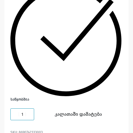
ᲡᲐᲬᲧᲝᲑᲨᲘᲐ
კალათაში დამატება
8690742333003