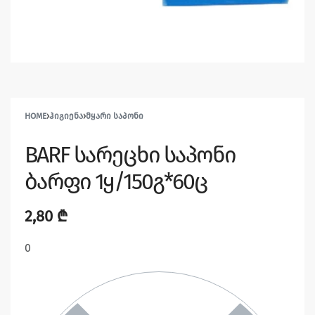
HOME
›
ᲰᲘᲒᲘᲔᲜᲐ
›
ᲛᲧᲐᲠᲘ ᲡᲐᲞᲝᲜᲘ
BARF სარეცხი საპონი
ბარფი 1ყ/150გ*60ც
2,80
₾
0