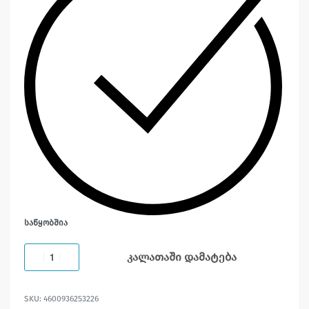
ᲡᲐᲬᲧᲝᲑᲨᲘᲐ
კალათაში დამატება
4600936253226