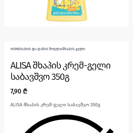
HOME
›
ᲡᲐᲮᲘᲡ ᲓᲐ ᲢᲐᲜᲘᲡ ᲛᲝᲕᲚᲐ
›
ᲨᲮᲐᲞᲘᲡ ᲒᲔᲚᲘ
ALISA შხაპის კრემ-გელი
საბავშვო 350გ
7,90
₾
ALISA შხაპის კრემ-გელი საბავშვო 350გ