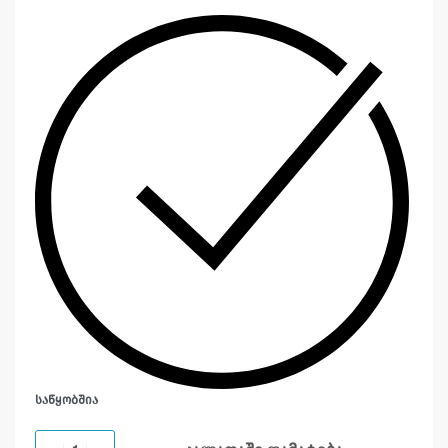
ᲡᲐᲬᲧᲝᲑᲨᲘᲐ