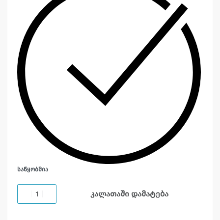
ᲡᲐᲬᲧᲝᲑᲨᲘᲐ
კალათაში დამატება