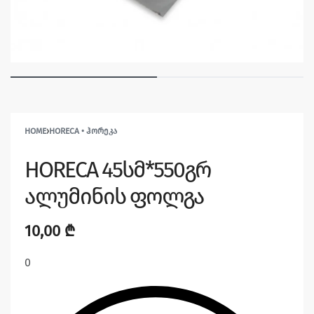
HOME
›
HORECA • ᲰᲝᲠᲔᲙᲐ
HORECA 45სმ*550გრ
ალუმინის ფოლგა
10,00
₾
0