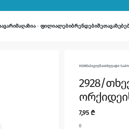
თავარი
მაღაზია
ფილიალები
ბრენდები
შეთავაზებე
HOME
›
ᲰᲘᲒᲘᲔᲜᲐ
›
ᲗᲮᲔᲕᲐᲓᲘ ᲡᲐᲞᲝ
2928/თხე
ორქიდეი
7,95
₾
0