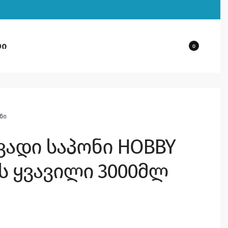
ბი
0
ᲜᲘ
ვადი საპონი HOBBY
ს ყვავილი 3000მლ