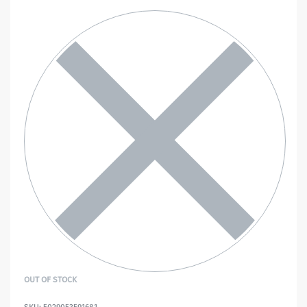
OUT OF STOCK
5029053591681