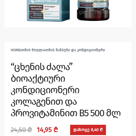
HOME
›
ᲗᲛᲘᲡ ᲛᲝᲕᲚᲐ
›
ᲗᲛᲘᲡ ᲨᲐᲛᲞᲣᲜᲘ ᲓᲐ ᲙᲝᲜᲓᲘᲪᲘᲝᲜᲔᲠᲘ
“ცხენის ძალა”
ბიოაქტიური
კონდიციონერი
კოლაგენით და
პროვიტამინით B5 500 მლ
24,50
₾
14,95
₾
დაზოგე 8,40 ₾