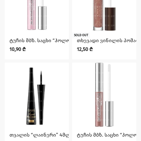
SOLD OUT
ტუჩის მბზ. საცხი “ჰოლოგრაფიკ ბრილიანტი” N54 EVE
თხევადი ვინილის პომადა 
10,90
₾
12,50
₾
თვალის “ლაინერი” 4მლ EVELINE
ტუჩის მბზ. საცხი “ჰოლოგ