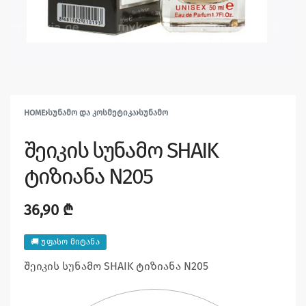
HOME
›
ᲡᲣᲜᲐᲛᲝ ᲓᲐ ᲙᲝᲡᲛᲔᲢᲘᲙᲐ
›
ᲡᲣᲜᲐᲛᲝ
შეიკის სუნამო SHAIK
ტიზიანა N205
36,90
₾
🚚 უფასო მიტანა
შეიკის სუნამო SHAIK ტიზიანა N205