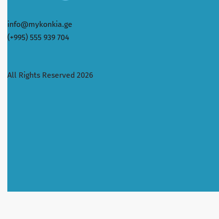
info@mykonkia.ge
(+995) 555 939 704
All Rights Reserved 2026