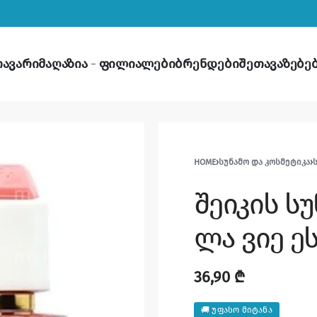
თავარი
მაღაზია
ფილიალები
ბრენდები
შეთავაზებე
HOME
›
ᲡᲣᲜᲐᲛᲝ ᲓᲐ ᲙᲝᲡᲛᲔᲢᲘᲙᲐ
›
შეიკის ს
ლა ვიე ე
36,90
₾
🚚 უფასო მიტანა