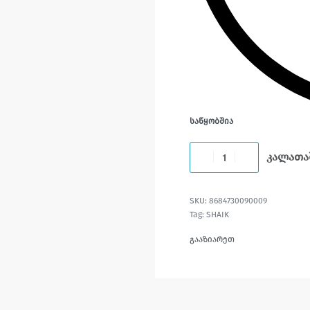
ᲡᲐᲬᲧᲝᲑᲨᲘᲐ
კალათა
8684730090009
Tag:
SHAIK
გააზიარეთ