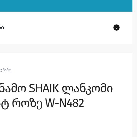
ბი
0
ᲡᲣᲜᲐᲛᲝ
უნამო SHAIK ლანკომი
სტ როზე W-N482