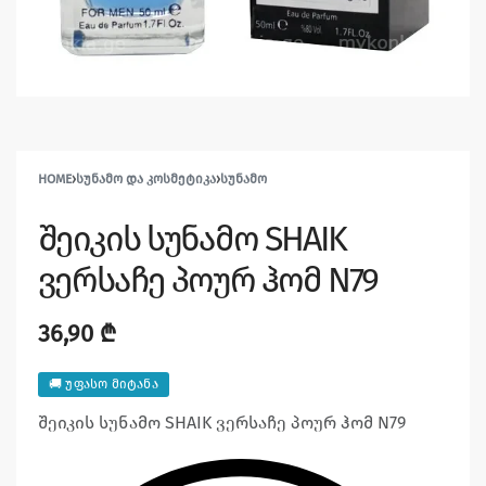
HOME
›
ᲡᲣᲜᲐᲛᲝ ᲓᲐ ᲙᲝᲡᲛᲔᲢᲘᲙᲐ
›
ᲡᲣᲜᲐᲛᲝ
შეიკის სუნამო SHAIK
ვერსაჩე პოურ ჰომ N79
36,90
₾
🚚 უფასო მიტანა
შეიკის სუნამო SHAIK ვერსაჩე პოურ ჰომ N79