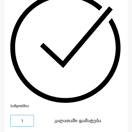
ᲡᲐᲬᲧᲝᲑᲨᲘᲐ
კალათაში დამატება