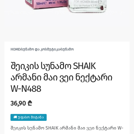
HOME
›
ᲡᲣᲜᲐᲛᲝ ᲓᲐ ᲙᲝᲡᲛᲔᲢᲘᲙᲐ
›
ᲡᲣᲜᲐᲛᲝ
შეიკის სუნამო SHAIK
არმანი მაი ვეი ნექტარი
W-N488
36,90
₾
🚚 უფასო მიტანა
შეიკის სუნამო SHAIK არმანი მაი ვეი ნექტარი W-