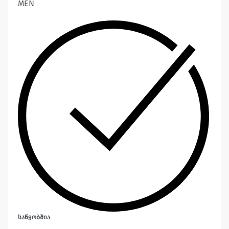
MEN
ᲡᲐᲬᲧᲝᲑᲨᲘᲐ