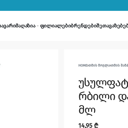
თავარი
მაღაზია
ფილიალები
ბრენდები
შეთავაზებე
HOME
›
ᲗᲛᲘᲡ ᲛᲝᲕᲚᲐ
›
ᲗᲛᲘᲡ ᲨᲐᲛ
უსულფატ
რბილი და
მლ
14,95
₾