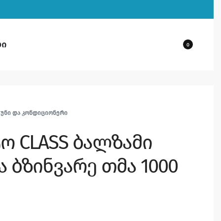
ბი
0
ᲞᲣᲜᲘ ᲓᲐ ᲙᲝᲜᲓᲘᲪᲘᲝᲜᲔᲠᲘ
ო CLASS ბალზამი
 ბზინვარე თმა 1000