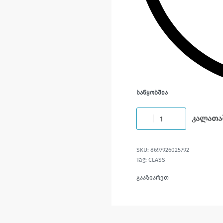
ᲡᲐᲬᲧᲝᲑᲨᲘᲐ
კალათა
8697926025792
Tag:
CLASS
გააზიარეთ