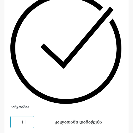
ᲡᲐᲬᲧᲝᲑᲨᲘᲐ
კალათაში დამატება