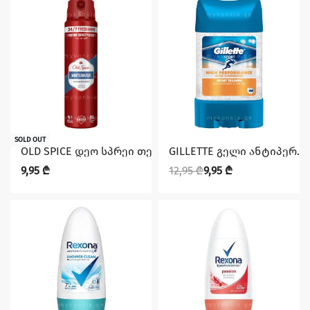
დაზოგე 3,00 ₾
SOLD OUT
OLD SPICE დეო სპრეი თეთრი წყალი 150მლ
GILLETTE გელი ანტიპერ.
9,95
₾
12,95
₾
9,95
₾