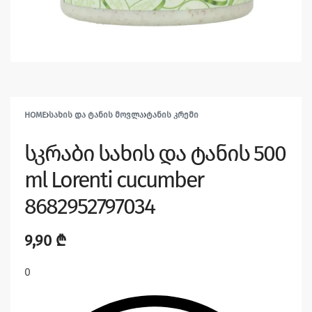
HOME
›
ᲡᲐᲮᲘᲡ ᲓᲐ ᲢᲐᲜᲘᲡ ᲛᲝᲕᲚᲐ
›
ᲢᲐᲜᲘᲡ ᲙᲠᲔᲛᲘ
სკრაბი სახის და ტანის 500
ml Lorenti cucumber
8682952797034
9,90
₾
0