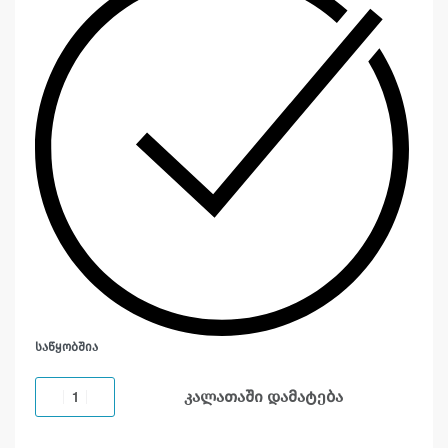
ᲡᲐᲬᲧᲝᲑᲨᲘᲐ
კალათაში დამატება