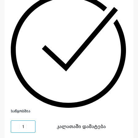
ᲡᲐᲬᲧᲝᲑᲨᲘᲐ
კალათაში დამატება