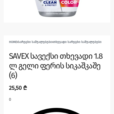
HOME
›
ᲡᲐᲠᲔᲪᲮᲘ ᲡᲐᲨᲣᲐᲚᲔᲑᲔᲑᲘ
›
ᲗᲮᲔᲕᲐᲓᲘ ᲡᲐᲠᲔᲪᲮᲘ ᲡᲐᲨᲣᲐᲚᲔᲑᲔᲑᲘ
SAVEX სავექსი თხევადი 1.8
ლ გელი ფერის სიკაშკაშე
(6)
25,50
₾
0