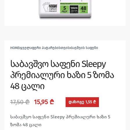
HOME
›
ᲧᲕᲔᲚᲐᲤᲔᲠᲘ ᲞᲐᲢᲐᲠᲔᲑᲘᲡᲗᲕᲘᲡ
›
ᲑᲐᲕᲨᲕᲘᲡ ᲡᲐᲤᲔᲜᲘ
საბავშვო საფენი Sleepy
პრემიალური ხაზი 5 ზომა
48 ცალი
17,50
₾
15,95
₾
დაზოგე 1,55 ₾
საბავშვო საფენი Sleepy პრემიალური ხაზი 5
ზომა 48 ცალი