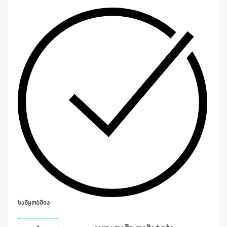
ᲡᲐᲬᲧᲝᲑᲨᲘᲐ