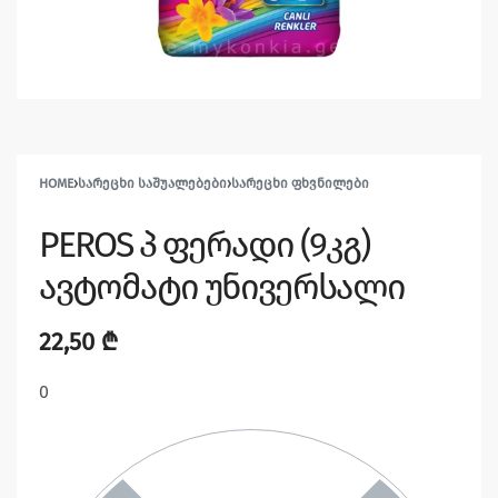
HOME
›
ᲡᲐᲠᲔᲪᲮᲘ ᲡᲐᲨᲣᲐᲚᲔᲑᲔᲑᲘ
›
ᲡᲐᲠᲔᲪᲮᲘ ᲤᲮᲕᲜᲘᲚᲔᲑᲘ
PEROS პ ფერადი (9კგ)
ავტომატი უნივერსალი
22,50
₾
0