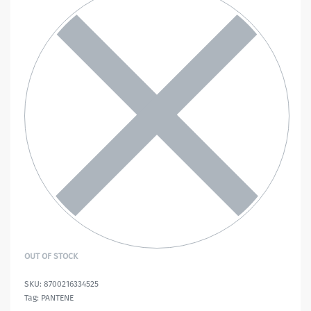
OUT OF STOCK
8700216334525
Tag:
PANTENE