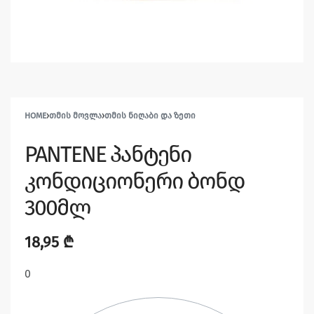
HOME
›
ᲗᲛᲘᲡ ᲛᲝᲕᲚᲐ
›
ᲗᲛᲘᲡ ᲜᲘᲦᲐᲑᲘ ᲓᲐ ᲖᲔᲗᲘ
PANTENE პანტენი
კონდიციონერი ბონდ
300მლ
18,95
₾
0