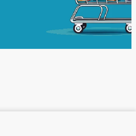
კალათაში დამატება
ᲡᲐᲬᲧᲝᲑᲨᲘᲐ