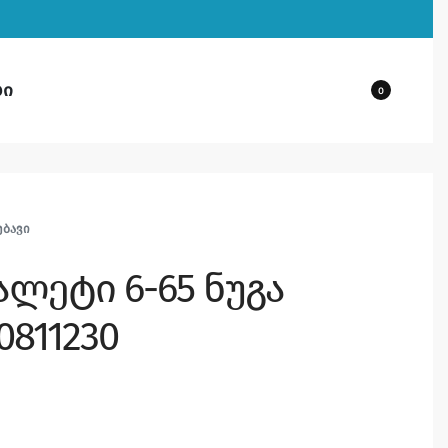
ბი
0
ᲔᲑᲐᲕᲘ
ალეტი 6-65 ნუგა
00811230