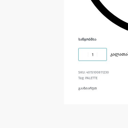
ᲡᲐᲬᲧᲝᲑᲨᲘᲐ
კალათა
4015100811230
Tag:
PALETTE
გააზიარეთ