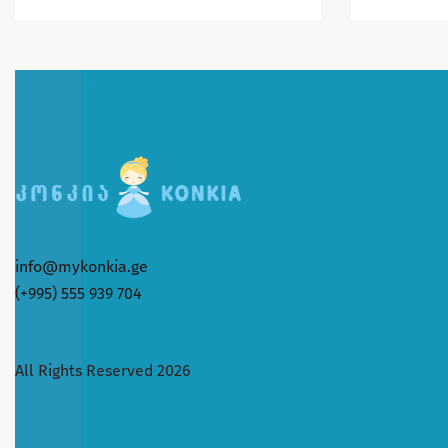
info@mykonkia.ge
(+995) 555 939 704
All Rights Reserved 2026