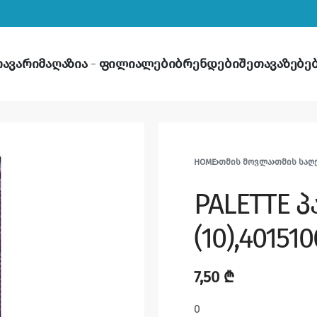
თავარი
მაღაზია
ფილიალები
ბრენდები
შეთავაზებე
HOME
›
ᲗᲛᲘᲡ ᲛᲝᲕᲚᲐ
›
ᲗᲛᲘᲡ ᲡᲐᲦ
PALETTE პ
(10),40151
7,50
₾
0