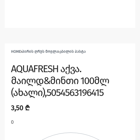
HOME
›
ᲞᲘᲠᲘᲡ ᲦᲠᲣᲡ ᲛᲝᲕᲚᲐ
›
ᲙᲑᲘᲚᲘᲡ ᲞᲐᲡᲢᲐ
AQUAFRESH აქვა.
მაილდ&მინთი 100მლ
(ახალი),5054563196415
3,50
₾
0