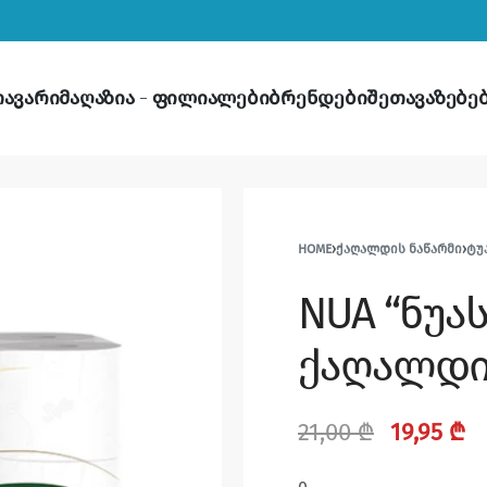
თავარი
მაღაზია
ფილიალები
ბრენდები
შეთავაზებე
HOME
›
ᲥᲐᲦᲐᲚᲓᲘᲡ ᲜᲐᲬᲐᲠᲛᲘ
›
ᲢᲣ
NUA “ნუა
ქაღალდი 3
21,00
₾
19,95
₾