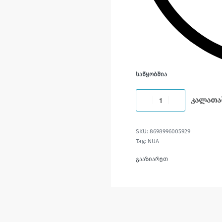
ᲡᲐᲬᲧᲝᲑᲨᲘᲐ
კალათა
8698996005929
Tag:
NUA
გააზიარეთ