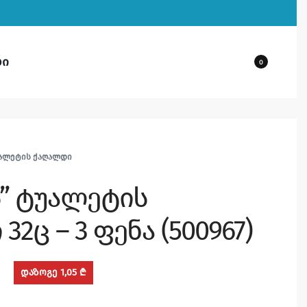
ბი
0
ᲐᲚᲔᲢᲘᲡ ᲥᲐᲦᲐᲚᲓᲘ
ს” ტუალეტის
2ც – 3 ფენა (500967)
დაზოგე 1,05 ₾