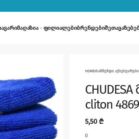
თავარი
მაღაზია
ფილიალები
ბრენდები
შეთავაზებე
HOME
›
ᲡᲐᲬᲛᲔᲜᲓᲘ ᲐᲥᲡᲔᲡᲣᲐᲠᲔᲑᲘ
CHUDESA 
cliton 486
5,50
₾
0