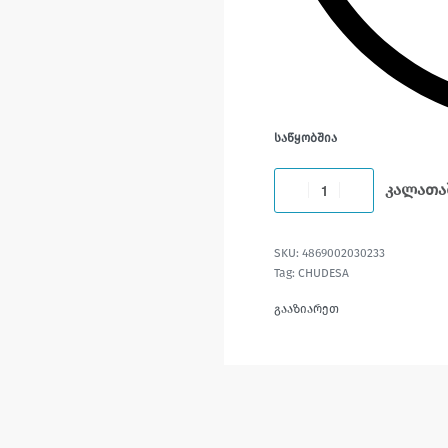
ᲡᲐᲬᲧᲝᲑᲨᲘᲐ
კალათა
4869002030233
Tag:
CHUDESA
გააზიარეთ