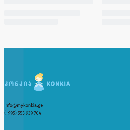
info@mykonkia.ge
(+995) 555 939 704