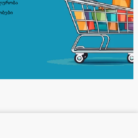
ლურობა
ობები
კალათაში დამატება
ᲡᲐᲬᲧᲝᲑᲨᲘᲐ