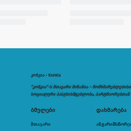
კონკია • Konkia
“კონკია“-ს მთავარი მიზანია – მომხმარებლების
სოციალური პასუხისმგებლობა, პარტნიორებთან
ბმულები
დახმარება
მთავარი
ანგარიშსწორე