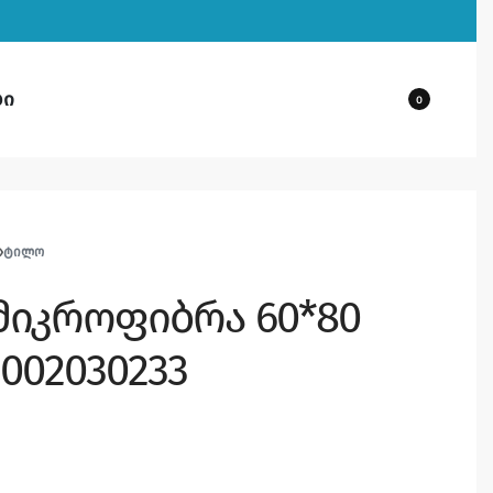
ბი
0
›
ᲢᲘᲚᲝ
მიკროფიბრა 60*80
9002030233