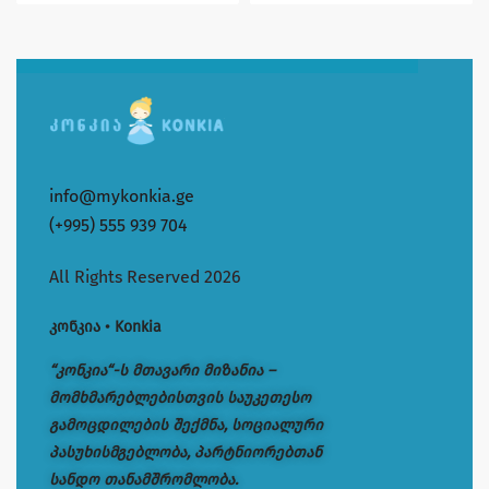
info@mykonkia.ge
(+995) 555 939 704
All Rights Reserved 2026
კონკია • Konkia
“კონკია“-ს მთავარი მიზანია –
მომხმარებლებისთვის საუკეთესო
გამოცდილების შექმნა, სოციალური
პასუხისმგებლობა, პარტნიორებთან
სანდო თანამშრომლობა.