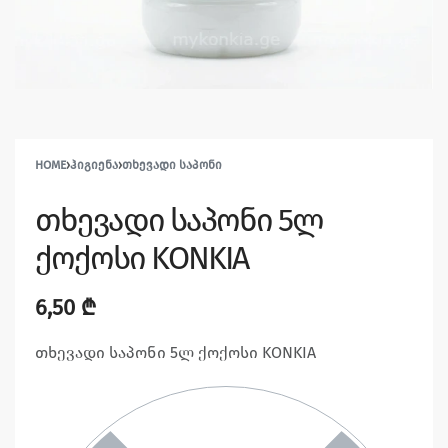
HOME
›
ᲰᲘᲒᲘᲔᲜᲐ
›
ᲗᲮᲔᲕᲐᲓᲘ ᲡᲐᲞᲝᲜᲘ
თხევადი საპონი 5ლ
ქოქოსი KONKIA
6,50
₾
თხევადი საპონი 5ლ ქოქოსი KONKIA