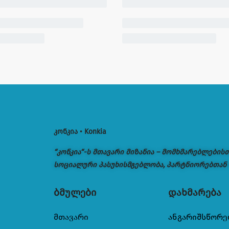
კონკია • Konkia
“კონკია“-ს მთავარი მიზანია – მომხმარებლების
სოციალური პასუხისმგებლობა, პარტნიორებთან
ბმულები
დახმარება
მთავარი
ანგარიშსწორე