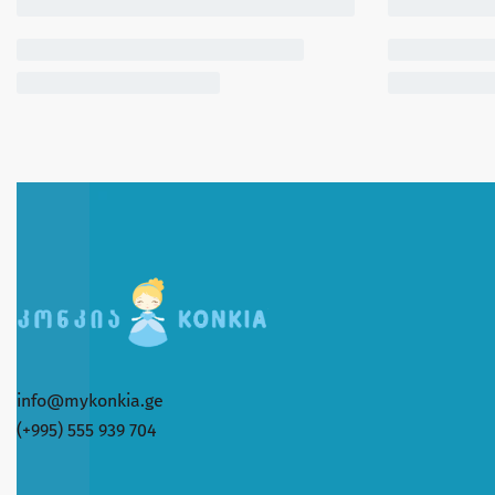
info@mykonkia.ge
(+995) 555 939 704