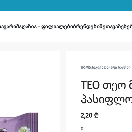
თავარი
მაღაზია
ფილიალები
ბრენდები
შეთავაზებე
HOME
›
ᲰᲘᲒᲘᲔᲜᲐ
›
ᲛᲧᲐᲠᲘ ᲡᲐᲞᲝᲜᲘ
TEO თეო 
პასიფლორ
2,20
₾
0