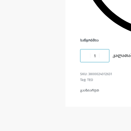
ᲡᲐᲬᲧᲝᲑᲨᲘᲐ
კალათა
3800024012631
Tag:
TEO
გააზიარეთ