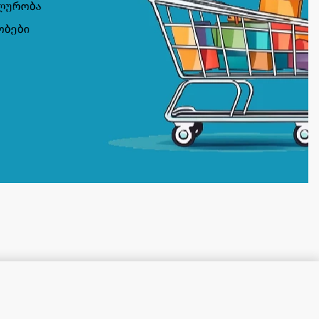
ლურობა
ობები
კალათაში დამატება
ᲡᲐᲬᲧᲝᲑᲨᲘᲐ