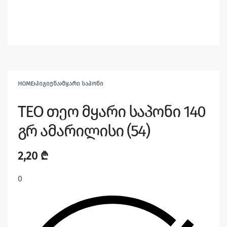
HOME
›
ᲰᲘᲒᲘᲔᲜᲐ
›
ᲛᲧᲐᲠᲘ ᲡᲐᲞᲝᲜᲘ
TEO თეო მყარი საპონი 140
გრ ამარილისი (54)
2,20
₾
0