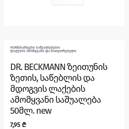
HOME
›
ᲡᲐᲠᲔᲪᲮᲘ ᲡᲐᲨᲣᲐᲚᲔᲑᲔᲑᲘ
›
ᲚᲐᲥᲔᲑᲘᲡ ᲐᲛᲝᲛᲧᲕᲐᲜᲘ ᲓᲐ ᲛᲐᲗᲔᲗᲠᲔᲑᲔᲚᲘ
DR. BECKMANN ზეითუნის
ზეთის, საწებლის და
მდოგვის ლაქების
ამომყვანი საშუალება
50მლ. new
7,95
₾