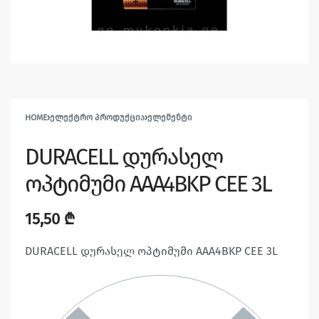
HOME
›
ᲔᲚᲔᲥᲢᲠᲝ ᲞᲠᲝᲓᲣᲥᲪᲘᲐ
›
ᲔᲚᲔᲛᲔᲜᲢᲘ
DURACELL დურასელ
ოპტიმუმი AAA4BKP CEE 3L
15,50
₾
DURACELL დურასელ ოპტიმუმი AAA4BKP CEE 3L