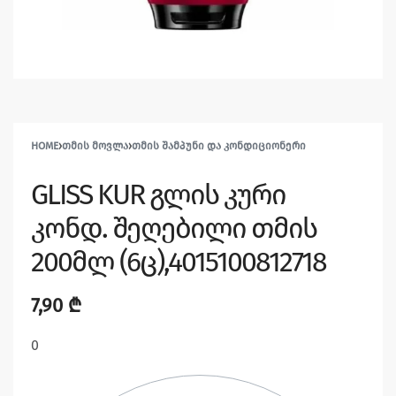
HOME
›
ᲗᲛᲘᲡ ᲛᲝᲕᲚᲐ
›
ᲗᲛᲘᲡ ᲨᲐᲛᲞᲣᲜᲘ ᲓᲐ ᲙᲝᲜᲓᲘᲪᲘᲝᲜᲔᲠᲘ
GLISS KUR გლის კური
კონდ. შეღებილი თმის
200მლ (6ც),4015100812718
7,90
₾
0