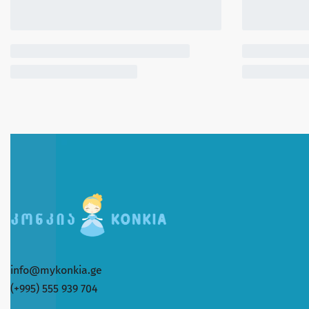
info@mykonkia.ge
(+995) 555 939 704