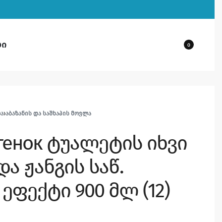
ბი
0
ᲚᲐ
›
ᲐᲑᲐᲖᲐᲜᲘᲡ ᲓᲐ ᲡᲐᲨᲮᲐᲞᲘᲡ ᲛᲝᲕᲚᲐ
тенок ტუალეტის იხვი
ა ჟანგის საწ.
ეფექტი 900 მლ (12)