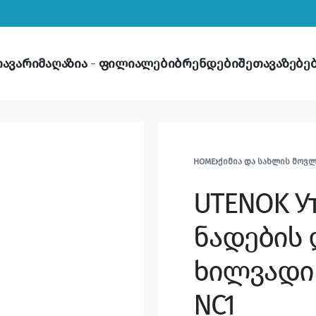
თავარი
მაღაზია
ფილიალები
ბრენდები
შეთავაზებე
HOME
›
ᲥᲘᲛᲘᲐ ᲓᲐ ᲡᲐᲮᲚᲘᲡ ᲛᲝᲕ
UTENOK У
ნადების დ
ხილვადი 
NC1