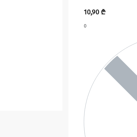
10,90
₾
0