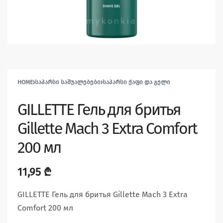
HOME
›
ᲡᲐᲞᲐᲠᲡᲘ ᲡᲐᲨᲣᲐᲚᲔᲑᲔᲑᲘ
›
ᲡᲐᲞᲐᲠᲡᲘ ᲥᲐᲤᲘ ᲓᲐ ᲒᲔᲚᲘ
GILLETTE Гель для бритья
Gillette Mach 3 Extra Comfort
200 мл
11,95
₾
GILLETTE Гель для бритья Gillette Mach 3 Extra
Comfort 200 мл