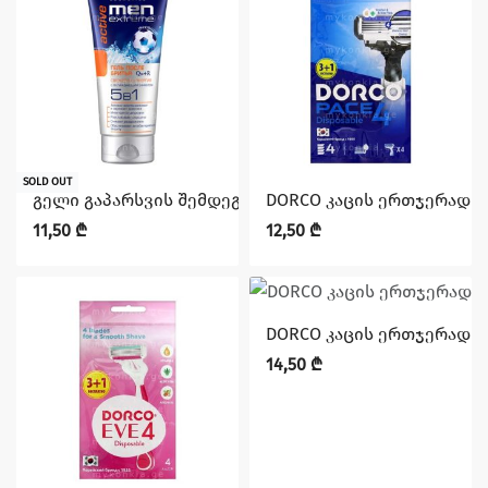
SOLD OUT
გელი გაპარსვის შემდეგ ქუ10+რ 5/1ში მენ ექსტრიმ აქ
DORCO კაცის ერთჯერადი სა
11,50
₾
12,50
₾
DORCO კაცის ერთჯერადი სა
14,50
₾