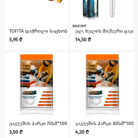
SOLD OUT
TOFITA დაჭრილი საცხობი ქაღალდი(კალკა) 20ც*24
ელ. ხელის მიქსერი ყავი
5,95
₾
14,50
₾
ვაკუუმის პარკი 70სმ*100სმ
ვაკუუმის პარკი 80სმ*100ს
3,50
₾
4,20
₾