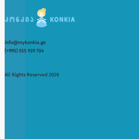
info@mykonkia.ge
(+995) 555 939 704
All Rights Reserved 2026